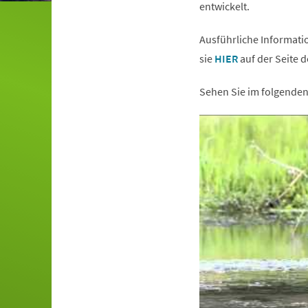
entwickelt.
Ausführliche Informati
(Öffnet
sie
HIER
auf der Seite 
in
Sehen Sie im folgenden 
einem
neuen
Tab)