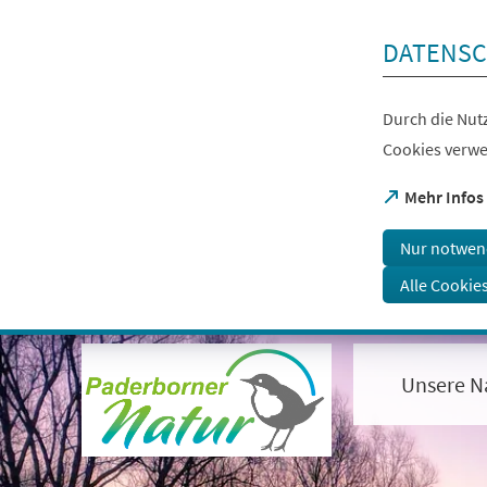
Inhalt anspringen
DATENSC
Durch die Nutz
Cookies verwe
(Öffnet
Mehr Infos
in
einem
Nur notwen
neuen
Tab)
Alle Cookie
Visuelle
Assistenzsoftware
öffnen.
Unsere N
Mit
der
Tastatur
erreichbar
über
ALT