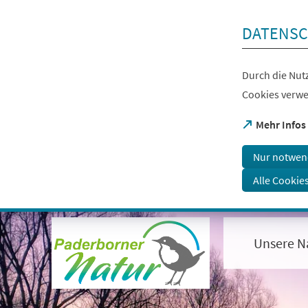
Inhalt anspringen
DATENSC
Durch die Nutz
Cookies verwe
(Öffnet
Mehr Infos
in
einem
Nur notwen
neuen
Tab)
Alle Cookie
Visuelle
Assistenzsoftware
öffnen.
Unsere N
Mit
der
Tastatur
erreichbar
über
ALT