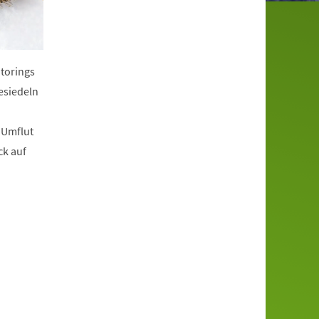
itorings
esiedeln
 Umflut
ck auf