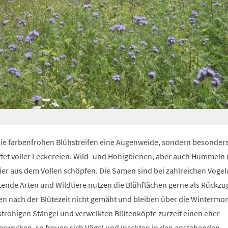
 die farbenfrohen Blühstreifen eine Augenweide, sondern besonders
ffet voller Leckereien. Wild- und Honigbienen, aber auch Hummeln 
ier aus dem Vollen schöpfen. Die Samen sind bei zahlreichen Vogel
tende Arten und Wildtiere nutzen die Blühflächen gerne als Rückzu
den nach der Blütezeit nicht gemäht und bleiben über die Wintermo
strohigen Stängel und verwelkten Blütenköpfe zurzeit einen eher
erwecken, so freuen sich Vögel und Insekten in den anstehenden