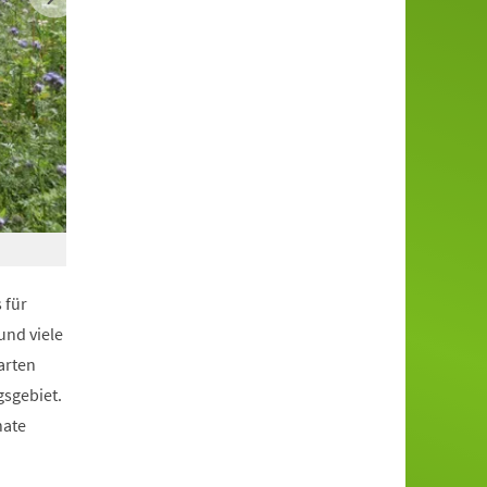
© Stadt Paderborn AG BioD
 für
und viele
arten
gsgebiet.
nate