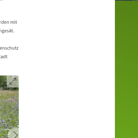
urden mit
ngesät.
tenschutz
tadt