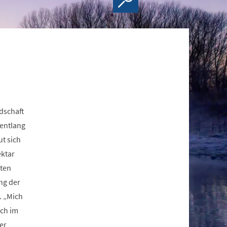
dschaft
 entlang
t sich
ektar
sten
ng der
. „Mich
uch im
er