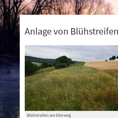
+
1
Anlage von Blühstreife
Blühstreifen am Ellerweg