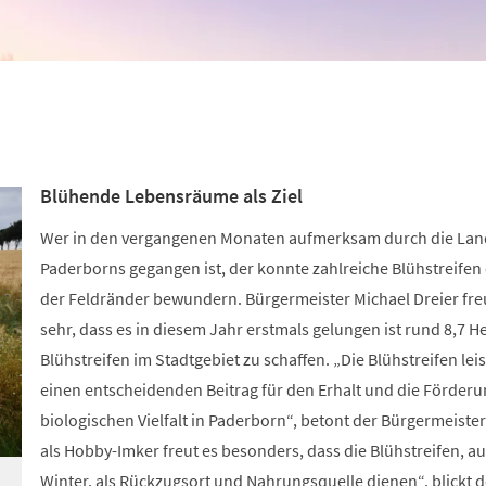
n
Blühende Lebensräume als Ziel
Wer in den vergangenen Monaten aufmerksam durch die Lan
Paderborns gegangen ist, der konnte zahlreiche Blühstreifen
der Feldränder bewundern. Bürgermeister Michael Dreier freu
sehr, dass es in diesem Jahr erstmals gelungen ist rund 8,7 H
Blühstreifen im Stadtgebiet zu schaffen. „Die Blühstreifen lei
einen entscheidenden Beitrag für den Erhalt und die Förderu
biologischen Vielfalt in Paderborn“, betont der Bürgermeister
als Hobby-Imker freut es besonders, dass die Blühstreifen, a
Winter, als Rückzugsort und Nahrungsquelle dienen“, blickt d