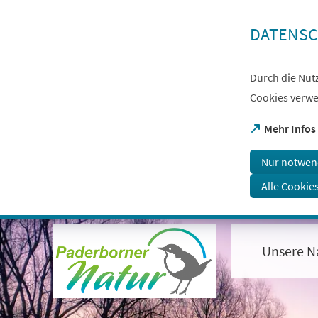
Inhalt anspringen
DATENSC
Durch die Nutz
Cookies verwe
(Öffnet
Mehr Infos
in
einem
Nur notwen
neuen
Tab)
Alle Cookie
Visuelle
Assistenzsoftware
öffnen.
Unsere N
Mit
der
Tastatur
erreichbar
über
ALT