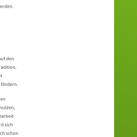
werden.
auf den
adition.
t
 fördern.
hen
nutzen,
zarbeit
rd sich
ich schon