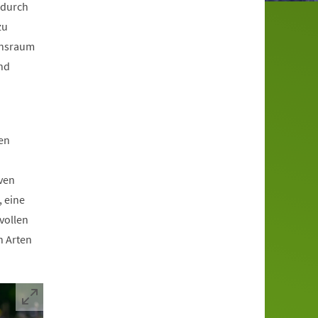
 durch
zu
bensraum
und
ten
ven
, eine
vollen
n Arten