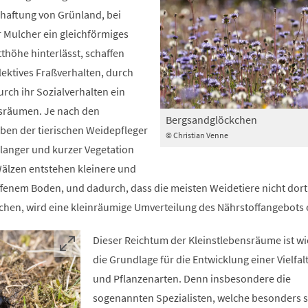
haftung von Grünland, bei
 Mulcher ein gleichförmiges
tthöhe hinterlässt, schaffen
lektives Fraßverhalten, durch
urch ihr Sozialverhalten ein
nsräumen. Je nach den
Bergsandglöckchen
ben der tierischen Weidepfleger
© Christian Venne
 langer und kurzer Vegetation
älzen entstehen kleinere und
ffenem Boden, und dadurch, dass die meisten Weidetiere nicht dort
chen, wird eine kleinräumige Umverteilung des Nährstoffangebots e
Dieser Reichtum der Kleinstlebensräume ist 
die Grundlage für die Entwicklung einer Vielfalt
und Pflanzenarten. Denn insbesondere die
sogenannten Spezialisten, welche besonders s