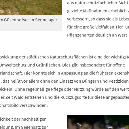
aus naturschutzfachlicher Sicht
gezielte Maßnahmen erheblich 
verbessern, so dass sie als Le
m Güsenhofsee in Sennelager
für eine große Vielfalt an Tier- 
Pflanzenarten deutlich an Wert
ntwicklung der städtischen Naturschutzflächen ist eine der wichtigs
Umweltschutz und Grünflächen. Dies gilt insbesondere für offene
landschaft. Hier konnte sich in Anpassung an die früheren extensi
, das heißt vor allem ohne den Einsatz von Düngern und Pestiziden
twickeln. Ohne regelmäßige Pflege oder Nutzung würde auf den wert
der Zeit Wald entstehen und die Rückzugsorte für diese angepasste
haftsbild verschwinden.
lichkeit der nachhaltigen
weidung. Im Gegensatz zur