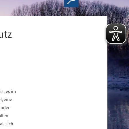
utz
st es im
l, eine
n oder
lten.
l, sich