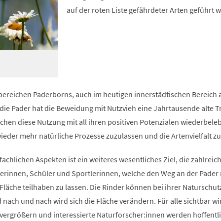
auf der roten Liste gefährdeter Arten geführt 
bereichen Paderborns, auch im heutigen innerstädtischen Bereich 
ie Pader hat die Beweidung mit Nutzvieh eine Jahrtausende alte Tr
eichen diese Nutzung mit all ihren positiven Potenzialen wiederbeleb
eder mehr natürliche Prozesse zuzulassen und die Artenvielfalt zu
chlichen Aspekten ist ein weiteres wesentliches Ziel, die zahlreic
erinnen, Schüler und Sportlerinnen, welche den Weg an der Pader 
Fläche teilhaben zu lassen. Die Rinder können bei ihrer Naturschut
ach und nach wird sich die Fläche verändern. Für alle sichtbar wi
 vergrößern und interessierte Naturforscher:innen werden hoffentl