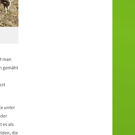
ht man
ich gemäht
sst
te unter
 der
 es als
elden, die