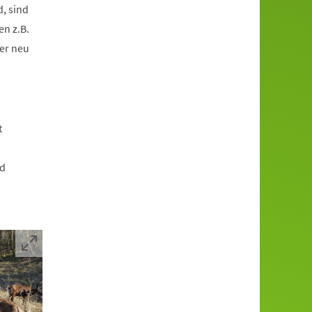
, sind
en z.B.
er neu
t
nd