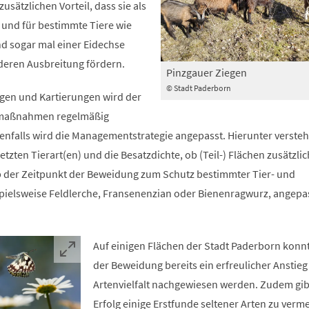
zusätzlichen Vorteil, dass sie als
 und für bestimmte Tiere wie
d sogar mal einer Eidechse
deren Ausbreitung fördern.
Pinzgauer Ziegen
© Stadt Paderborn
en und Kartierungen wird der
smaßnahmen regelmäßig
nfalls wird die Managementstrategie angepasst. Hierunter verste
etzten Tierart(en) und die Besatzdichte, ob (Teil-) Flächen zusätzl
b der Zeitpunkt der Beweidung zum Schutz bestimmter Tier- und
spielsweise Feldlerche, Fransenenzian oder Bienenragwurz, angepa
Auf einigen Flächen der Stadt Paderborn konn
der Beweidung bereits ein erfreulicher Anstieg
Artenvielfalt nachgewiesen werden. Zudem gibt
Erfolg einige Erstfunde seltener Arten zu verm