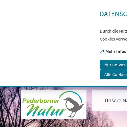
Inhalt anspringen
DATENSC
Durch die Nutz
Cookies verwe
(Öffnet
Mehr Infos
in
einem
Nur notwen
neuen
Tab)
Alle Cookie
Visuelle
Assistenzsoftware
öffnen.
Unsere N
Mit
der
Tastatur
erreichbar
über
ALT