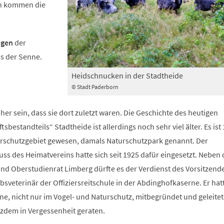
un kommen die
egen
der
us der Senne.
Heidschnucken in der Stadtheide
© Stadt Paderborn
 her sein, dass sie dort zuletzt waren. Die Geschichte des heutigen
bestandteils“ Stadtheide ist allerdings noch sehr viel älter. Es ist
rschutzgebiet gewesen, damals Naturschutzpark genannt. Der
ss des Heimatvereins hatte sich seit 1925 dafür eingesetzt. Neben
d Oberstudienrat Limberg dürfte es der Verdienst des Vorsitzende
bsveterinär der Offiziersreitschule in der Abdinghofkaserne. Er hatt
ne, nicht nur im Vogel- und Naturschutz, mitbegründet und geleitet 
tzdem in Vergessenheit geraten.