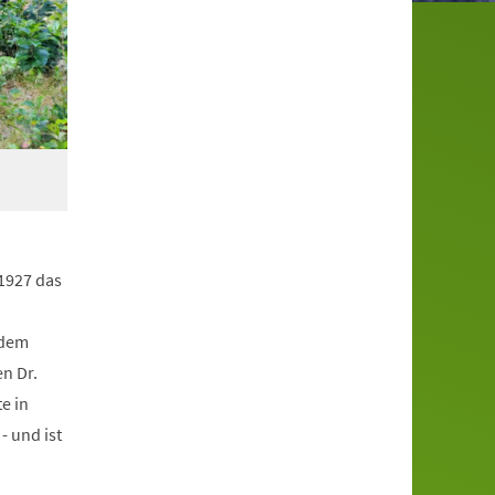
 1927 das
 dem
n Dr.
e in
- und ist