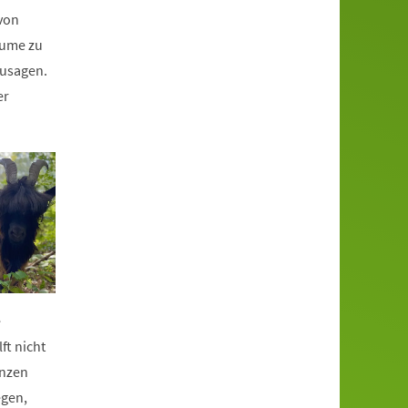
 von
äume zu
zusagen.
er
e
ft nicht
anzen
egen,