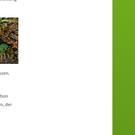
ssen.
tion
n, der