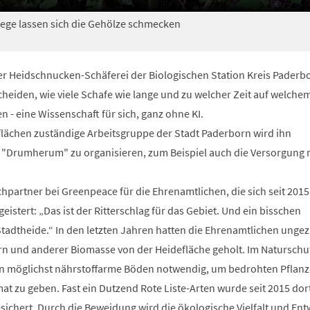
ege lassen sich die Gehölze schmecken
der Heidschnucken-Schäferei der Biologischen Station Kreis Paderb
eiden, wie viele Schafe wie lange und zu welcher Zeit auf welchem
n - eine Wissenschaft für sich, ganz ohne KI.
zflächen zuständige Arbeitsgruppe der Stadt Paderborn wird ihn
 "Drumherum" zu organisieren, zum Beispiel auch die Versorgung 
hpartner bei Greenpeace für die Ehrenamtlichen, die sich seit 2015
istert: „Das ist der Ritterschlag für das Gebiet. Und ein bisschen
tadtheide.“ In den letzten Jahren hatten die Ehrenamtlichen ungez
rn und anderer Biomasse von der Heidefläche geholt. Im Naturschu
rn möglichst nährstoffarme Böden notwendig, um bedrohten Pflan
at zu geben. Fast ein Dutzend Rote Liste-Arten wurde seit 2015 dor
sichert. Durch die Beweidung wird die ökologische Vielfalt und Ent