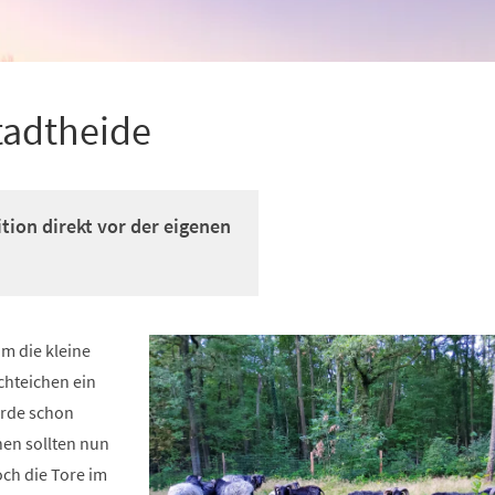
tadtheide
tion direkt vor der eigenen
m die kleine
chteichen ein
rde schon
en sollten nun
ch die Tore im