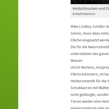
Heidschnucken und Zi
© Stadt Paderborn
Mike Lindley, Schäfer 
Senne, muss dazu entsch
Fläche eingesetzt werde
Die für die Naturschut
unterstützen das ganze
Wasser.
Ulrich Mertens, Ansprec
Fläche kümmern, ist bege
Heideromantik für die S
Schubkarren mit Blätte
nicht gedüngte, sonde
Tieren wieder eine Heim
wiederentdeckt oder ge