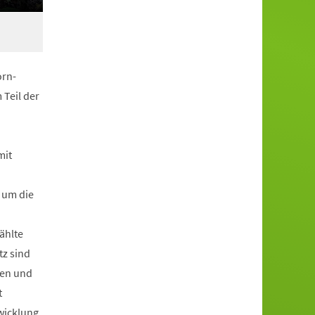
orn-
 Teil der
mit
 um die
ählte
tz sind
zen und
t
wicklung