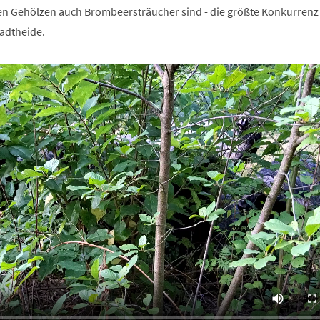
n Gehölzen auch Brombeersträucher sind - die größte Konkurrenz
tadtheide.