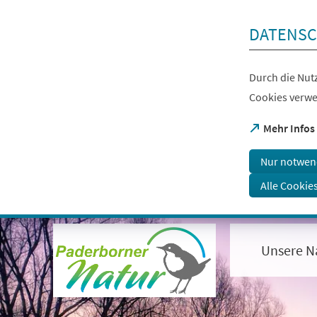
Inhalt anspringen
DATENSC
Durch die Nutz
Cookies verwe
(Öffnet
Mehr Infos
in
einem
Nur notwen
neuen
Tab)
Alle Cookie
Visuelle
Assistenzsoftware
öffnen.
Unsere N
Mit
der
Tastatur
erreichbar
über
ALT