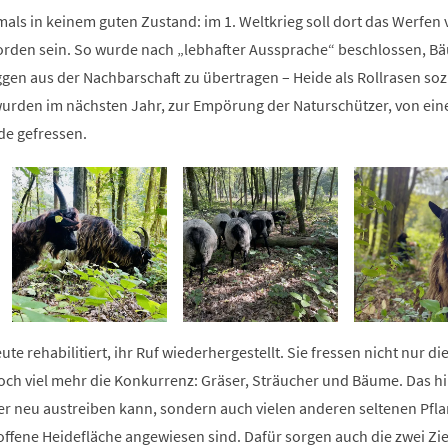
als in keinem guten Zustand: im 1. Weltkrieg soll dort das Werfen
rden sein. So wurde nach „lebhafter Aussprache“ beschlossen, B
gen aus der Nachbarschaft zu übertragen – Heide als Rollrasen so
wurden im nächsten Jahr, zur Empörung der Naturschützer, von ein
e gefressen.
te rehabilitiert, ihr Ruf wiederhergestellt. Sie fressen nicht nur di
ch viel mehr die Konkurrenz: Gräser, Sträucher und Bäume. Das hil
der neu austreiben kann, sondern auch vielen anderen seltenen Pfl
 offene Heidefläche angewiesen sind. Dafür sorgen auch die zwei Zi