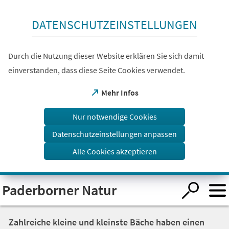
Inhalt anspringen
DATENSCHUTZEINSTELLUNGEN
Durch die Nutzung dieser Website erklären Sie sich damit
einverstanden, dass diese Seite Cookies verwendet.
(Öffnet
Mehr Infos
in
einem
Nur notwendige Cookies
neuen
Tab)
Datenschutzeinstellungen anpassen
Alle Cookies akzeptieren
Visuelle
Paderborner Natur
Assistenzsoftware
öffnen.
Zahlreiche kleine und kleinste Bäche haben einen