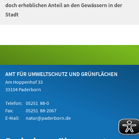
doch erheblichen Anteil an den Gewässern in der
Stadt
AMT FÜR UMWELTSCHUTZ UND GRÜNFLÄCHEN
Am Hoppenhof 33
33104 Paderborn
Telefon:
05251 88-0
Fax:
05251 88-2067
E-Mail:
natur@paderborn.de