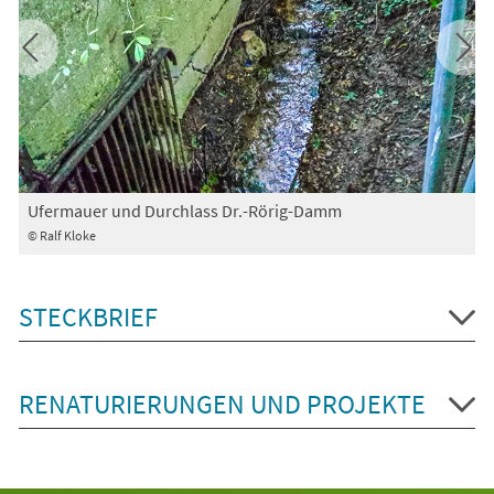
Ufermauer und Durchlass Dr.-Rörig-Damm
N
© Ralf Kloke
©
STECKBRIEF
RENATURIERUNGEN UND PROJEKTE