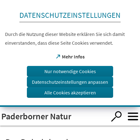
Inhalt anspringen
DATENSCHUTZEINSTELLUNGEN
Durch die Nutzung dieser Website erklären Sie sich damit
einverstanden, dass diese Seite Cookies verwendet.
(Öffnet
Mehr Infos
in
einem
Nur notwendige Cookies
neuen
Tab)
Datenschutzeinstellungen anpassen
Alle Cookies akzeptieren
Visuelle
Paderborner Natur
Assistenzsoftware
öffnen.