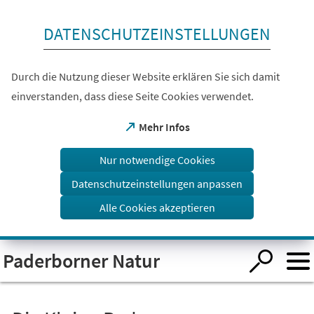
Inhalt anspringen
DATENSCHUTZEINSTELLUNGEN
Durch die Nutzung dieser Website erklären Sie sich damit
einverstanden, dass diese Seite Cookies verwendet.
(Öffnet
Mehr Infos
in
einem
Nur notwendige Cookies
neuen
Tab)
Datenschutzeinstellungen anpassen
Alle Cookies akzeptieren
Visuelle
Paderborner Natur
Assistenzsoftware
öffnen.