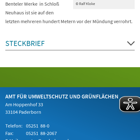
Benteler Werke in Schloß
© Ralf Kloke
Neuhaus ist sie auf den
letzten mehreren hundert Metern vor der Mündung verrohrt.
STECKBRIEF
AMT FÜR UMWELTSCHUTZ UND GRÜNFLÄCHEN
Am Hoppenhof 33
33104 Paderborn
Telefon:
05251 88-0
Fax:
05251 88-2067