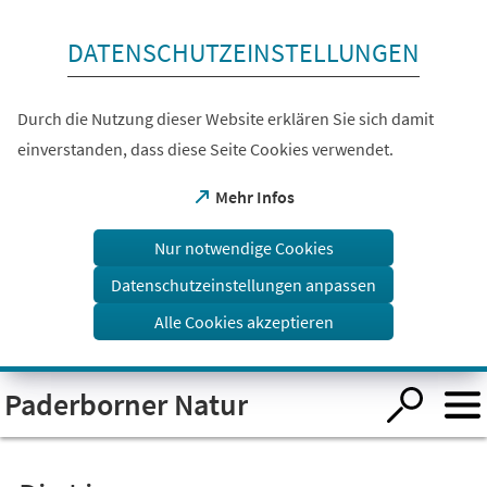
Inhalt anspringen
DATENSCHUTZEINSTELLUNGEN
Durch die Nutzung dieser Website erklären Sie sich damit
einverstanden, dass diese Seite Cookies verwendet.
(Öffnet
Mehr Infos
in
einem
Nur notwendige Cookies
neuen
Tab)
Datenschutzeinstellungen anpassen
Alle Cookies akzeptieren
Visuelle
Paderborner Natur
Assistenzsoftware
öffnen.