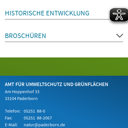
HISTORISCHE ENTWICKLUNG
BROSCHÜREN
AMT FÜR UMWELTSCHUTZ UND GRÜNFLÄCHEN
Am Hoppenhof 33
33104 Paderborn
Telefon:
05251 88-0
Fax:
05251 88-2067
E-Mail:
natur@paderborn.de