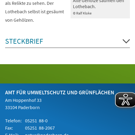
Alte Gehölze säumen den
als Relikte zu sehen. Der
Lothebach.
Lothebach selbst ist gesäumt
© Ralf Kloke
von Gehölzen.
STECKBRIEF
AMT FÜR UMWELTSCHUTZ UND GRÜNFLÄCHEN
Am Hoppenhof 33
33104 Paderborn
Telefon:
05251 88-0
Fax:
05251 88-2067