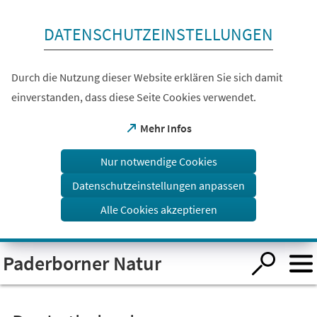
Inhalt anspringen
DATENSCHUTZEINSTELLUNGEN
Durch die Nutzung dieser Website erklären Sie sich damit
einverstanden, dass diese Seite Cookies verwendet.
(Öffnet
Mehr Infos
in
einem
Nur notwendige Cookies
neuen
Tab)
Datenschutzeinstellungen anpassen
Alle Cookies akzeptieren
Visuelle
Paderborner Natur
Assistenzsoftware
öffnen.