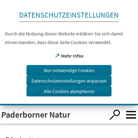
Inhalt anspringen
DATENSCHUTZEINSTELLUNGEN
Durch die Nutzung dieser Website erklären Sie sich damit
einverstanden, dass diese Seite Cookies verwendet.
(Öffnet
Mehr Infos
in
einem
Nur notwendige Cookies
neuen
Tab)
Datenschutzeinstellungen anpassen
Alle Cookies akzeptieren
Visuelle
Paderborner Natur
Assistenzsoftware
öffnen.