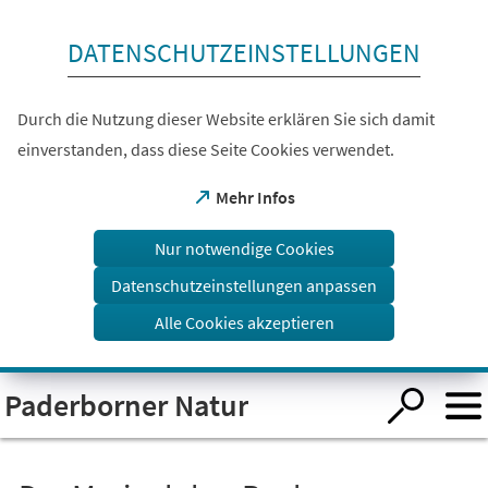
Inhalt anspringen
DATENSCHUTZEINSTELLUNGEN
Durch die Nutzung dieser Website erklären Sie sich damit
einverstanden, dass diese Seite Cookies verwendet.
(Öffnet
Mehr Infos
in
einem
Nur notwendige Cookies
neuen
Tab)
Datenschutzeinstellungen anpassen
Alle Cookies akzeptieren
Visuelle
Paderborner Natur
Assistenzsoftware
öffnen.