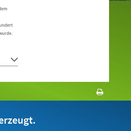
 dem
rundert
 wurde.
erzeugt.