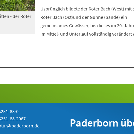
Usprünglich bildete der Roter Bach (West) mit
itten - der Roter
Roter Bach (Ost)und der Gunne (Sande) ein
gemeinsames Gewässer, bis dieses im 20. Jah
im Mittel- und Unterlauf vollständig verändert
251 88-0
251 88-2067
Paderborn üb
atur@paderborn.de