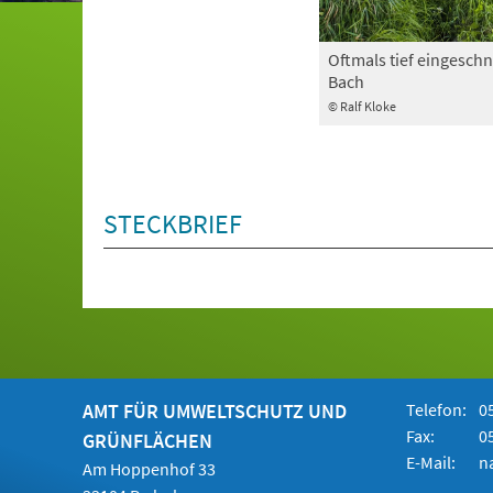
Oftmals tief eingeschn
Bach
© Ralf Kloke
STECKBRIEF
AMT FÜR UMWELTSCHUTZ UND
Telefon:
05
Fax:
05
GRÜNFLÄCHEN
E-Mail:
n
Am Hoppenhof 33