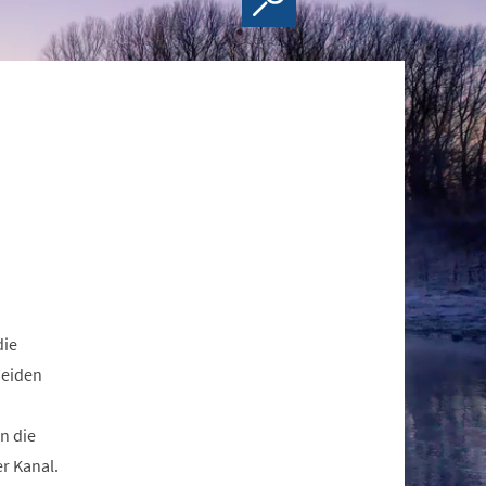
die
Weiden
n die
er Kanal.