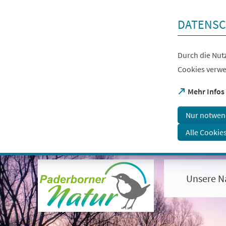
Inhalt anspringen
DATENSC
Durch die Nutz
Cookies verwe
(Öffnet
Mehr Infos
in
einem
Nur notwen
neuen
Tab)
Alle Cookie
Visuelle
Assistenzsoftware
öffnen.
Unsere N
Mit
der
Tastatur
erreichbar
über
ALT