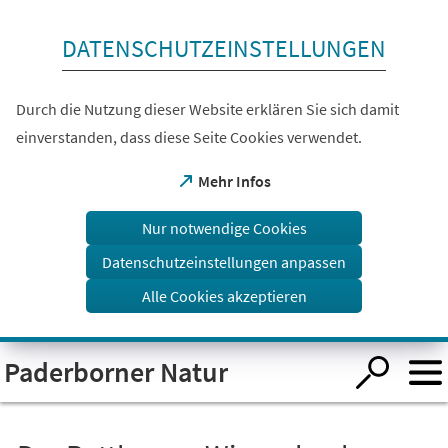
Inhalt anspringen
DATENSCHUTZEINSTELLUNGEN
Durch die Nutzung dieser Website erklären Sie sich damit
einverstanden, dass diese Seite Cookies verwendet.
(Öffnet
Mehr Infos
in
einem
Nur notwendige Cookies
neuen
Tab)
Datenschutzeinstellungen anpassen
Alle Cookies akzeptieren
Visuelle
Paderborner Natur
Assistenzsoftware
öffnen.