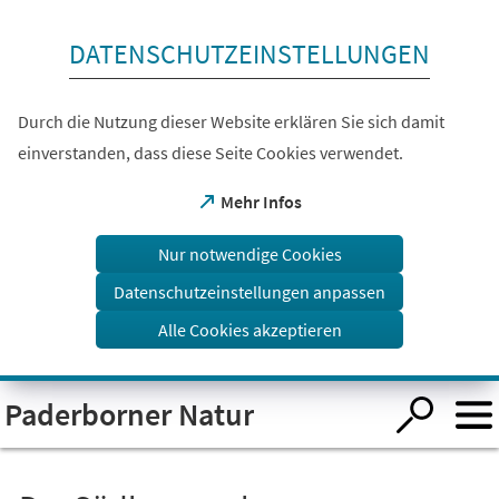
Inhalt anspringen
DATENSCHUTZEINSTELLUNGEN
Durch die Nutzung dieser Website erklären Sie sich damit
einverstanden, dass diese Seite Cookies verwendet.
(Öffnet
Mehr Infos
in
einem
Nur notwendige Cookies
neuen
Tab)
Datenschutzeinstellungen anpassen
Alle Cookies akzeptieren
Visuelle
Paderborner Natur
Assistenzsoftware
öffnen.