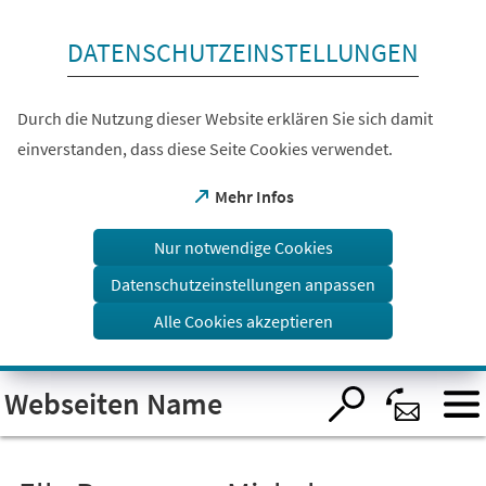
Inhalt anspringen
DATENSCHUTZEINSTELLUNGEN
Durch die Nutzung dieser Website erklären Sie sich damit
einverstanden, dass diese Seite Cookies verwendet.
(Öffnet
Mehr Infos
in
einem
Nur notwendige Cookies
neuen
Tab)
Datenschutzeinstellungen anpassen
Alle Cookies akzeptieren
Visuelle
Webseiten Name
Assistenzsoftware
öffnen.