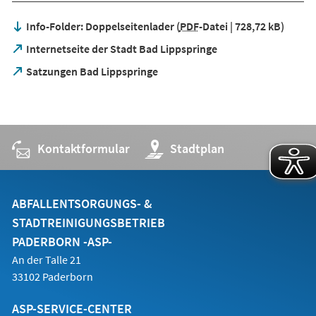
Tab)
Info-Folder: Doppelseitenlader
PDF
-Datei
728,72 kB
(Öffnet
Internetseite der Stadt Bad Lippspringe
in
(Öffnet
Satzungen Bad Lippspringe
einem
in
neuen
einem
Tab)
neuen
Tab)
Kontaktformular
(Öffnet
Stadtplan
in
einem
neuen
Tab)
ABFALLENTSORGUNGS- &
STADTREINIGUNGSBETRIEB
PADERBORN -ASP-
An der Talle 21
33102 Paderborn
ASP-SERVICE-CENTER