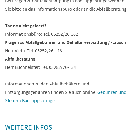
Bei Fragen zur Abfallentsorgung in Bad Lippspringe wenden
Sie bitte an das Informationsbüro oder an die Abfallberatung.
Tonne nicht geleert?
Informationsbüro: Tel. 05252/26-182
Fragen zu Abfallgebühren und Behälterverwaltung / -tausch
Herr Vieth: Tel. 05252/26-128
Abfallberatung
Herr Buchheister: Tel. 05252/26-154
Informationen zu den Abfallbehältern und
Entsorgungsgebühren finden Sie auch online:
Gebühren und
(Öffnet
Steuern Bad Lippspringe.
in
einem
neuen
WEITERE INFOS