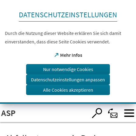
Inhalt anspringen
DATENSCHUTZEINSTELLUNGEN
Durch die Nutzung dieser Website erklären Sie sich damit
einverstanden, dass diese Seite Cookies verwendet.
(Öffnet
Mehr Infos
in
einem
Nur notwendige Cookies
neuen
Tab)
Datenschutzeinstellungen anpassen
Alle Cookies akzeptieren
Visuelle
ASP
Assistenzsoftware
öffnen.