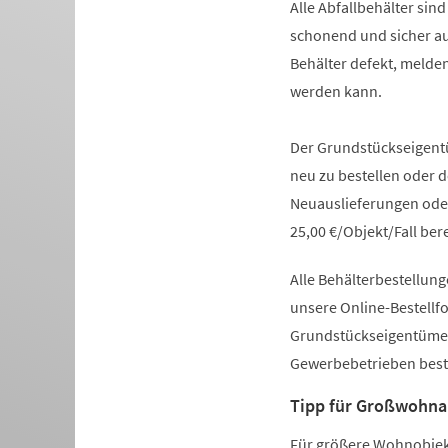
Alle Abfallbehälter sin
schonend und sicher au
Behälter defekt, melden
werden kann.
Der Grundstückseigentü
neu zu bestellen oder
Neuauslieferungen oder
25,00 €/Objekt/Fall ber
Alle Behälterbestellun
unsere Online-Bestellf
Grundstückseigentümer/
Gewerbebetrieben beste
Tipp für Großwohna
Für größere Wohnobjekt