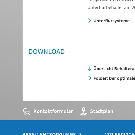
Unterflurbehälter an. W
Unterflursysteme
DOWNLOAD
Übersicht Behälter
Folder: Der optimal
Kontaktformular
(Öffnet
Stadtplan
in
einem
neuen
Tab)
ABFALLENTSORGUNGS- &
ASP-SERVIC