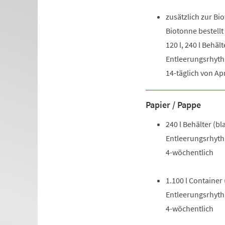
zusätzlich zur Bi
Biotonne bestellt
120 l, 240 l Behäl
Entleerungsrhyt
14-täglich von Ap
Papier / Pappe
240 l Behälter (bl
Entleerungsrhyt
4-wöchentlich
1.100 l Container
Entleerungsrhyt
4-wöchentlich