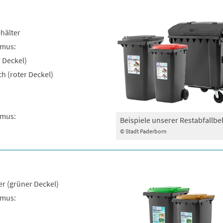
ehälter
hmus:
r Deckel)
h (roter Deckel)
hmus:
Beispiele unserer Restabfallbe
© Stadt Paderborn
ter (grüner Deckel)
hmus: