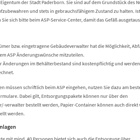
d Eigentum der Stadt Paderborn. Sie sind auf dem Grundstück des N
fzubewahren und stets in gebrauchsfähigem Zustand zu halten. Ist
 Sie sich bitte beim ASP-Service-Center, damit das Gefäß ausgetau
mer bzw. eingetragene Gebäudeverwalter hat die Möglichkeit, Abf
 dem ASP Änderungswünsche mitzuteilen.
 Änderungen im Behälterbestand sind kostenpflichtig und werden
echnet.
gen müssen schriftlich beim ASP eingehen, nutzen Sie dazu am best
ormulare. Dabei gilt, Entsorgungspakete können nur über den
-verwalter bestellt werden, Papier-Container können auch direkt
llt werden.
nlagen
e mit mind. 40 Personen bietet sich auch die Entsorgung über