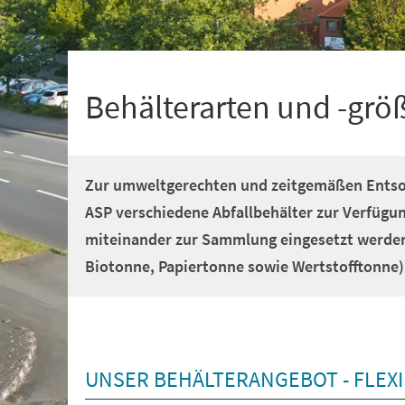
+
1
Behälterarten und -grö
Zur umweltgerechten und zeitgemäßen Entsorg
ASP verschiedene Abfallbehälter zur Verfügu
miteinander zur Sammlung eingesetzt werde
Biotonne, Papiertonne sowie Wertstofftonne)
UNSER BEHÄLTERANGEBOT - FLEXI