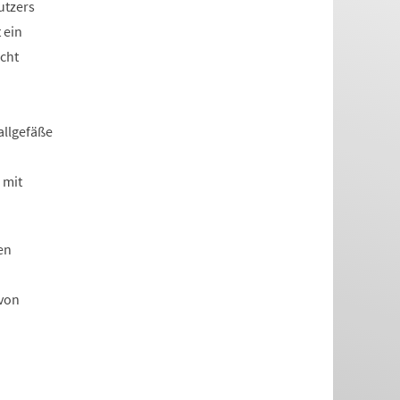
utzers
 ein
scht
allgefäße
 mit
en
 von