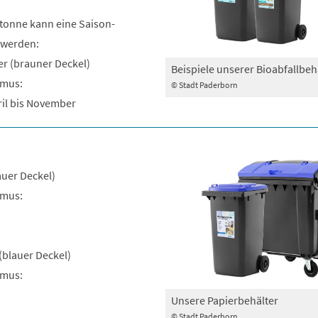
otonne kann eine Saison-
 werden:
ter (brauner Deckel)
Beispiele unserer Bioabfallbeh
hmus:
© Stadt Paderborn
ril bis November
auer Deckel)
hmus:
 (blauer Deckel)
hmus:
Unsere Papierbehälter
© Stadt Paderborn