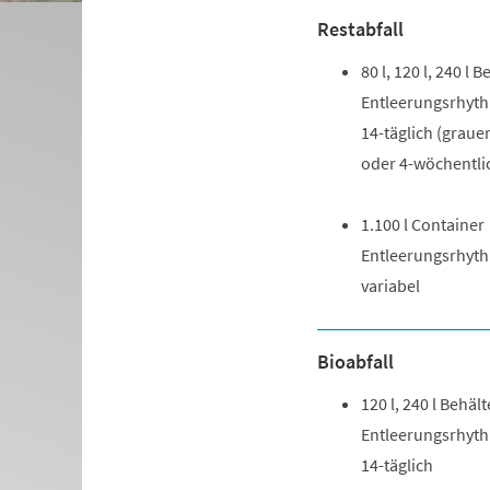
Restabfall
80 l, 120 l, 240 l B
Entleerungsrhyt
14-täglich (graue
oder 4-wöchentlic
1.100 l Container
Entleerungsrhyt
variabel
Bioabfall
120 l, 240 l Behäl
Entleerungsrhyt
14-täglich