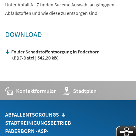
Unter Abfall A - Z finden Sie eine Auswahl an gängigen
Abfallstoffen und wie diese zu entsorgen sind.
DOWNLOAD
Folder Schadstoffentsorgung in Paderborn
PDF
-Datei
542,20 kB
Kontaktformular
(Öffnet
Stadtplan
in
einem
neuen
Tab)
ABFALLENTSORGUNGS- &
STADTREINIGUNGSBETRIEB
PADERBORN -ASP-