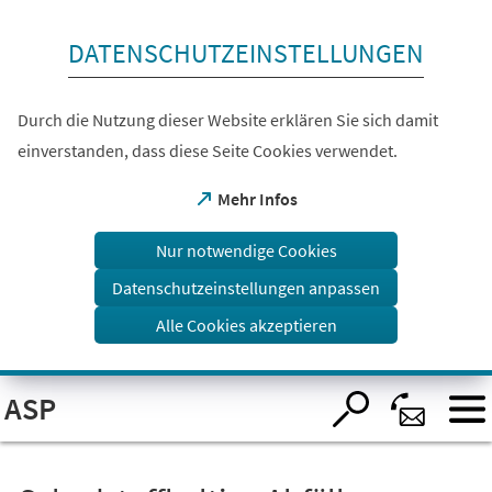
Inhalt anspringen
DATENSCHUTZEINSTELLUNGEN
Durch die Nutzung dieser Website erklären Sie sich damit
einverstanden, dass diese Seite Cookies verwendet.
(Öffnet
Mehr Infos
in
einem
Nur notwendige Cookies
neuen
Tab)
Datenschutzeinstellungen anpassen
Alle Cookies akzeptieren
Visuelle
ASP
Assistenzsoftware
öffnen.