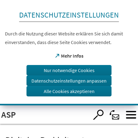
Inhalt anspringen
DATENSCHUTZEINSTELLUNGEN
Durch die Nutzung dieser Website erklären Sie sich damit
einverstanden, dass diese Seite Cookies verwendet.
(Öffnet
Mehr Infos
in
einem
Nur notwendige Cookies
neuen
Tab)
Datenschutzeinstellungen anpassen
Alle Cookies akzeptieren
Visuelle
ASP
Assistenzsoftware
öffnen.