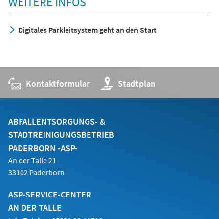
WEITERE INFOS
Tab)
Digitales Parkleitsystem geht an den Start
Kontaktformular
(Öffnet
Stadtplan
in
einem
neuen
Tab)
ABFALLENTSORGUNGS- &
STADTREINIGUNGSBETRIEB
PADERBORN -ASP-
An der Talle 21
33102 Paderborn
ASP-SERVICE-CENTER
AN DER TALLE