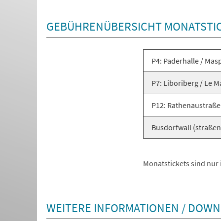
GEBÜHRENÜBERSICHT MONATSTI
P4: Paderhalle / Mas
P7: Liboriberg / Le 
P12: Rathenaustraß
Busdorfwall (straßen
Monatstickets sind nur 
WEITERE INFORMATIONEN / DOW