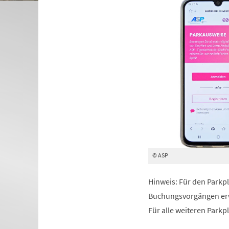
(Öffnet
neuen
in
Tab)
einem
neuen
Tab)
© ASP
Hinweis: Für den Parkpl
Buchungsvorgängen er
Für alle weiteren Parkp