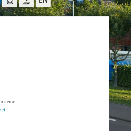
ark eine
net