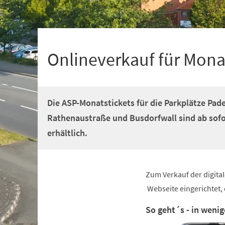
+
1
Onlineverkauf für Mona
Die ASP-Monatstickets für die Parkplätze Pade
Rathenaustraße und Busdorfwall sind ab sofor
erhältlich.
Zum Verkauf der digita
(Öffnet
Webseite eingerichtet, 
in
So geht´s - in wenig
einem