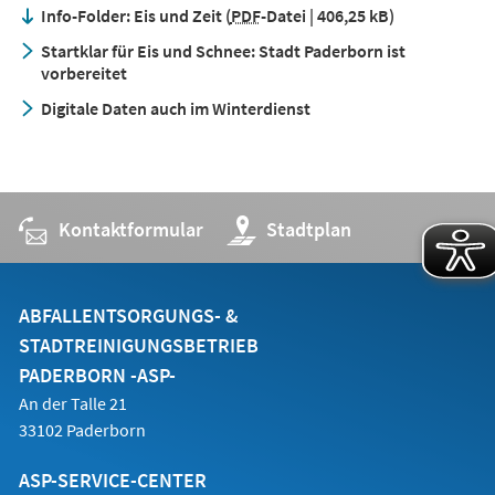
Info-Folder: Eis und Zeit
PDF
-Datei
406,25 kB
Startklar für Eis und Schnee: Stadt Paderborn ist
vorbereitet
Digitale Daten auch im Winterdienst
Kontaktformular
(Öffnet
Stadtplan
in
einem
neuen
Tab)
ABFALLENTSORGUNGS- &
STADTREINIGUNGSBETRIEB
PADERBORN -ASP-
An der Talle 21
33102 Paderborn
ASP-SERVICE-CENTER