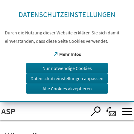
Inhalt anspringen
DATENSCHUTZEINSTELLUNGEN
Durch die Nutzung dieser Website erklären Sie sich damit
einverstanden, dass diese Seite Cookies verwendet.
(Öffnet
Mehr Infos
in
einem
Nur notwendige Cookies
neuen
Tab)
Datenschutzeinstellungen anpassen
Alle Cookies akzeptieren
Visuelle
ASP
Assistenzsoftware
öffnen.