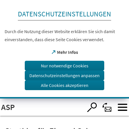
Inhalt anspringen
DATENSCHUTZEINSTELLUNGEN
Durch die Nutzung dieser Website erklären Sie sich damit
einverstanden, dass diese Seite Cookies verwendet.
(Öffnet
Mehr Infos
in
einem
Nur notwendige Cookies
neuen
Tab)
Datenschutzeinstellungen anpassen
Alle Cookies akzeptieren
Visuelle
ASP
Assistenzsoftware
öffnen.