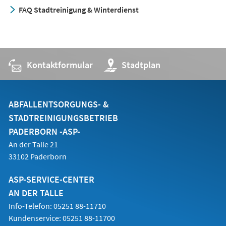
FAQ Stadtreinigung & Winterdienst
Kontaktformular
(Öffnet
Stadtplan
in
einem
neuen
Tab)
ABFALLENTSORGUNGS- &
STADTREINIGUNGSBETRIEB
PADERBORN -ASP-
An der Talle 21
33102 Paderborn
ASP-SERVICE-CENTER
AN DER TALLE
Info-Telefon: 05251 88-11710
Kundenservice: 05251 88-11700