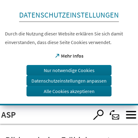
Inhalt anspringen
DATENSCHUTZEINSTELLUNGEN
Durch die Nutzung dieser Website erklären Sie sich damit
einverstanden, dass diese Seite Cookies verwendet.
(Öffnet
Mehr Infos
in
einem
Nur notwendige Cookies
neuen
Tab)
Datenschutzeinstellungen anpassen
Alle Cookies akzeptieren
Visuelle
ASP
Assistenzsoftware
öffnen.