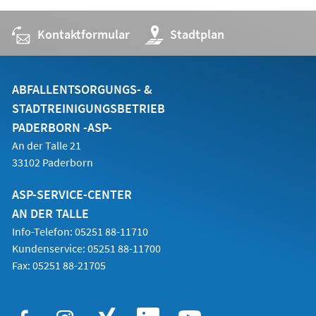
Tab)
Kontaktformular
(Öffnet
Stadtplan
in
einem
neuen
Tab)
ABFALLENTSORGUNGS- &
STADTREINIGUNGSBETRIEB
PADERBORN -ASP-
An der Talle 21
33102 Paderborn
ASP-SERVICE-CENTER
AN DER TALLE
Info-Telefon: 05251 88-11710
Kundenservice: 05251 88-11700
Fax: 05251 88-21705