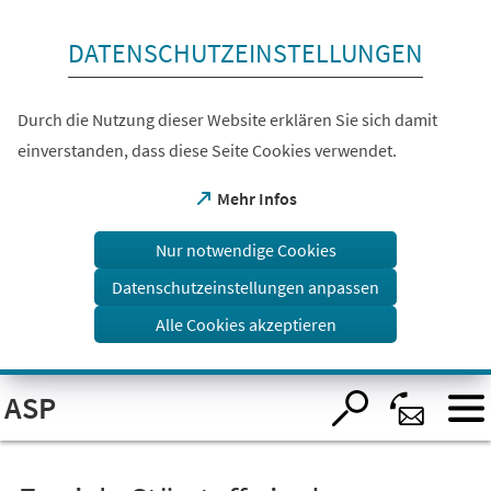
Inhalt anspringen
DATENSCHUTZEINSTELLUNGEN
Durch die Nutzung dieser Website erklären Sie sich damit
einverstanden, dass diese Seite Cookies verwendet.
(Öffnet
Mehr Infos
in
einem
Nur notwendige Cookies
neuen
Tab)
Datenschutzeinstellungen anpassen
Alle Cookies akzeptieren
Visuelle
ASP
Assistenzsoftware
öffnen.