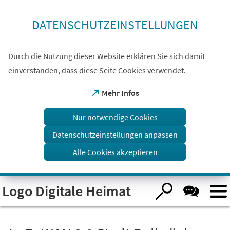
Inhalt anspringen
DATENSCHUTZEINSTELLUNGEN
Durch die Nutzung dieser Website erklären Sie sich damit
einverstanden, dass diese Seite Cookies verwendet.
(Öffnet
Mehr Infos
in
einem
Nur notwendige Cookies
neuen
Tab)
Datenschutzeinstellungen anpassen
Alle Cookies akzeptieren
Visuelle
Logo Digitale Heimat
Assistenzsoftware
öffnen.