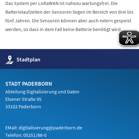
Das System per LoRaWAN ist nahezu wartungsfrei. Die
Batterielaufzeiten der Sensoren liegen im Bereich von drei bis
fünf Jahren. Die Sensoren können aber auch extern gespeist
werden, so dass in dem Fall keine Batterie benötigt wird.
(Öffnet
Stadtplan
in
einem
neuen
Tab)
STADT PADERBORN
Abteilung Digitalisierung und Daten
Elsener Straße 95
33102 Paderborn
EMail:
digitalisierung@paderborn.de
Telefon:
05251/88-0