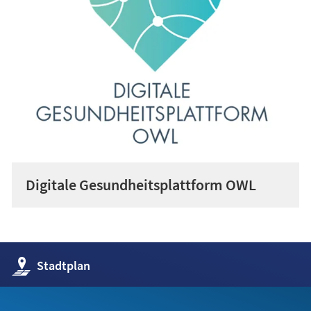
Digitale Gesundheitsplattform OWL
(Öffnet
Stadtplan
in
einem
neuen