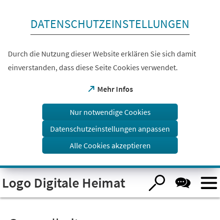
Inhalt anspringen
DATENSCHUTZEINSTELLUNGEN
Durch die Nutzung dieser Website erklären Sie sich damit
einverstanden, dass diese Seite Cookies verwendet.
(Öffnet
Mehr Infos
in
einem
Nur notwendige Cookies
neuen
Tab)
Datenschutzeinstellungen anpassen
Alle Cookies akzeptieren
Visuelle
Logo Digitale Heimat
Assistenzsoftware
öffnen.