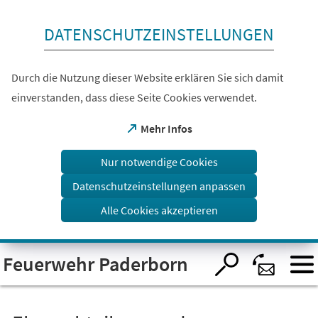
Inhalt anspringen
DATENSCHUTZEINSTELLUNGEN
Durch die Nutzung dieser Website erklären Sie sich damit
einverstanden, dass diese Seite Cookies verwendet.
(Öffnet
Mehr Infos
in
einem
Nur notwendige Cookies
neuen
Tab)
Datenschutzeinstellungen anpassen
Alle Cookies akzeptieren
Visuelle
Feuerwehr Paderborn
Assistenzsoftware
öffnen.