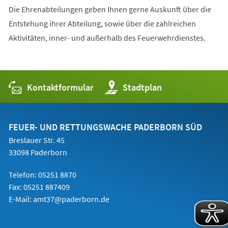
Die Ehrenabteilungen geben Ihnen gerne Auskunft über die
Entstehung ihrer Abteilung, sowie über die zahlreichen
Aktivitäten, inner- und außerhalb des Feuerwehrdienstes.
Kontaktformular
(Öffnet
Stadtplan
in
einem
neuen
Tab)
FEUER- UND RETTUNGSWACHE PADERBORN SÜD
Breslauer Str. 45
33098 Paderborn
Telefon: 05251 8870
Fax: 05251 887409
E-Mail:
amt37@paderborn.de