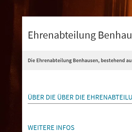
+
1
Ehrenabteilung Benha
Die Ehrenabteilung Benhausen, bestehend a
ÜBER DIE ÜBER DIE EHRENABTEIL
WEITERE INFOS