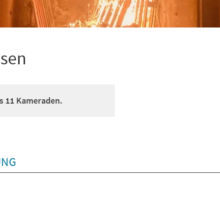
usen
us 11 Kameraden.
UNG