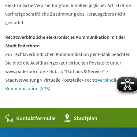
elektronische Verarbeitung von Inhalten jeglicher Art ist ohne
vorherige schriftliche Zustimmung des Herausgebers nicht
gestattet.
Rechtsverbindliche elektronische Kommunikation mit der
Stadt Paderborn
Zur rechtsverbindlichen Kommunikation per E-Mail beachten
Sie bitte die Ausführungen zur virtuellen Poststelle unter
www.paderborn.de > Rubrik "Rathaus & Service" >
Stadtverwaltung > Virtuelle Poststelle>
rechtsverbindliche
(Öffnet
Kommunikation (VPS)
in
einem
neuen
Kontaktformular
(Öffnet
Stadtplan
Tab)
in
einem
neuen