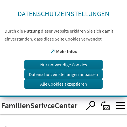
Inhalt anspringen
DATENSCHUTZEINSTELLUNGEN
Durch die Nutzung dieser Website erklären Sie sich damit
einverstanden, dass diese Seite Cookies verwendet.
(Öffnet
Mehr Infos
in
einem
Nur notwendige Cookies
neuen
Tab)
Datenschutzeinstellungen anpassen
Alle Cookies akzeptieren
Visuelle
FamilienSerivceCenter
Assistenzsoftware
öffnen.