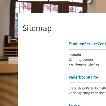
+
1
Sitemap
FamilienServiceCent
Kontakt
Öffnungszeiten
Familienwandertag
PaderbornKarte
Erstantrag PaderbornK
Verlängerung Paderbor
Suche