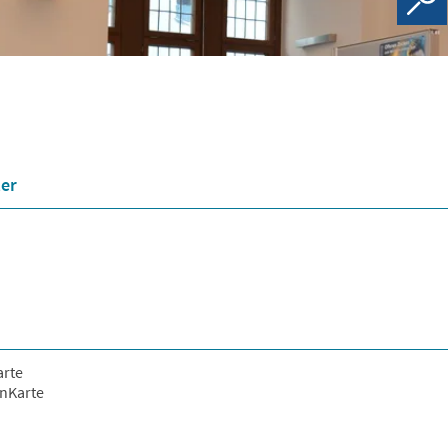
er
arte
nKarte