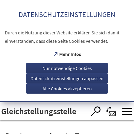
Inhalt anspringen
DATENSCHUTZEINSTELLUNGEN
Durch die Nutzung dieser Website erklären Sie sich damit
einverstanden, dass diese Seite Cookies verwendet.
(Öffnet
Mehr Infos
in
einem
Nur notwendige Cookies
neuen
Tab)
Datenschutzeinstellungen anpassen
Alle Cookies akzeptieren
Visuelle
Gleichstellungsstelle
Assistenzsoftware
öffnen.