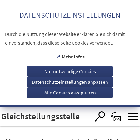
Inhalt anspringen
DATENSCHUTZEINSTELLUNGEN
Durch die Nutzung dieser Website erklären Sie sich damit
einverstanden, dass diese Seite Cookies verwendet.
(Öffnet
Mehr Infos
in
einem
Nur notwendige Cookies
neuen
Tab)
Datenschutzeinstellungen anpassen
Alle Cookies akzeptieren
Visuelle
Gleichstellungsstelle
Assistenzsoftware
öffnen.