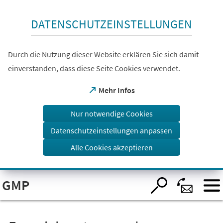
Inhalt anspringen
DATENSCHUTZEINSTELLUNGEN
Durch die Nutzung dieser Website erklären Sie sich damit
einverstanden, dass diese Seite Cookies verwendet.
(Öffnet
Mehr Infos
in
einem
Nur notwendige Cookies
neuen
Tab)
Datenschutzeinstellungen anpassen
Alle Cookies akzeptieren
Visuelle
GMP
Assistenzsoftware
öffnen.