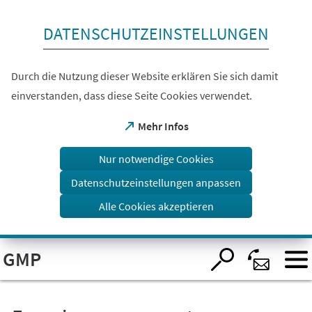
Inhalt anspringen
DATENSCHUTZEINSTELLUNGEN
Durch die Nutzung dieser Website erklären Sie sich damit
einverstanden, dass diese Seite Cookies verwendet.
(Öffnet
Mehr Infos
in
einem
Nur notwendige Cookies
neuen
Tab)
Datenschutzeinstellungen anpassen
Alle Cookies akzeptieren
Visuelle
GMP
Assistenzsoftware
öffnen.