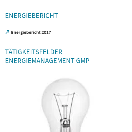
ENERGIEBERICHT
(Öffnet
Energiebericht 2017
in
einem
neuen
TÄTIGKEITSFELDER
Tab)
ENERGIEMANAGEMENT GMP