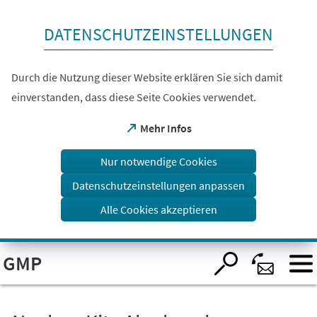
Inhalt anspringen
DATENSCHUTZEINSTELLUNGEN
Durch die Nutzung dieser Website erklären Sie sich damit
einverstanden, dass diese Seite Cookies verwendet.
(Öffnet
Mehr Infos
in
einem
Nur notwendige Cookies
neuen
Tab)
Datenschutzeinstellungen anpassen
Alle Cookies akzeptieren
Visuelle
GMP
Assistenzsoftware
öffnen.