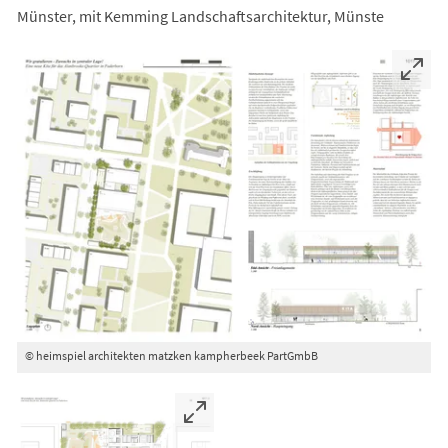
Münster, mit Kemming Landschaftsarchitektur, Münste
© heimspiel architekten matzken kampherbeek PartGmbB