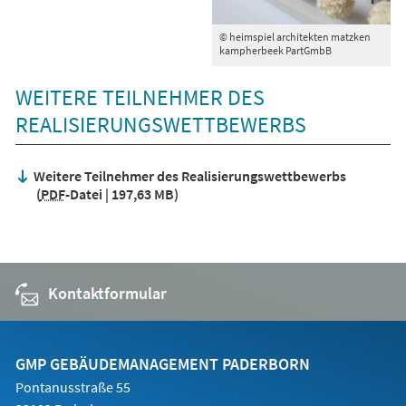
© heimspiel architekten matzken
kampherbeek PartGmbB
WEITERE TEILNEHMER DES
REALISIERUNGSWETTBEWERBS
Weitere Teilnehmer des Realisierungswettbewerbs
PDF
-Datei
197,63 MB
Kontaktformular
GMP GEBÄUDEMANAGEMENT PADERBORN
Pontanusstraße 55