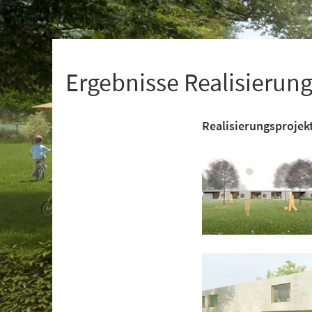
+
1
Ergebnisse Realisieru
Realisierungsprojek