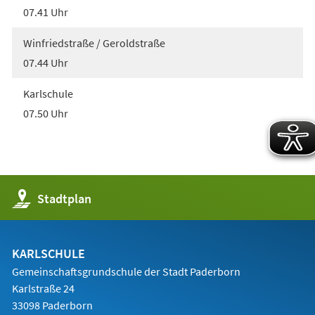
07.41 Uhr
Winfriedstraße / Geroldstraße
07.44 Uhr
Karlschule
07.50 Uhr
(Öffnet
Stadtplan
in
einem
neuen
Tab)
KARLSCHULE
Gemeinschaftsgrundschule der Stadt Paderborn
Karlstraße 24
33098 Paderborn