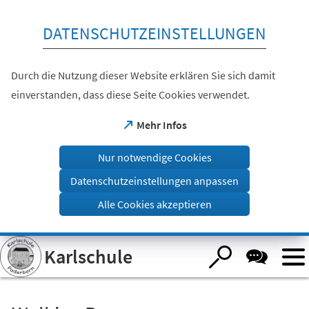
Inhalt anspringen
DATENSCHUTZEINSTELLUNGEN
Durch die Nutzung dieser Website erklären Sie sich damit
einverstanden, dass diese Seite Cookies verwendet.
(Öffnet
Mehr Infos
in
einem
Nur notwendige Cookies
neuen
Tab)
Datenschutzeinstellungen anpassen
Alle Cookies akzeptieren
Visuelle
Karlschule
Assistenzsoftware
öffnen.