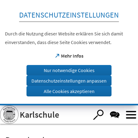
Inhalt anspringen
DATENSCHUTZEINSTELLUNGEN
Durch die Nutzung dieser Website erklären Sie sich damit
einverstanden, dass diese Seite Cookies verwendet.
(Öffnet
Mehr Infos
in
einem
Nur notwendige Cookies
neuen
Tab)
Datenschutzeinstellungen anpassen
Alle Cookies akzeptieren
Visuelle
Karlschule
Assistenzsoftware
öffnen.