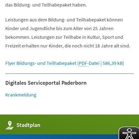
das Bildung- und Teilhabepaket haben.
Leistungen aus dem Bildung- und Teilhabepaket können
Kinder und Jugendliche bis zum Alter von 25 Jahren
bekommen. Leistungen zur Teilhabe in Kultur, Sport und
Freizeit erhalten nur Kinder, die noch nicht 18 Jahre alt sind.
Flyer Bildungs- und Teilhabepaket
PDF
-Datei
586,39 kB
Digitales Serviceportal Paderborn
(Öffnet
Krankmeldung
in
einem
neuen
(Öffnet
Stadtplan
Tab)
in
einem