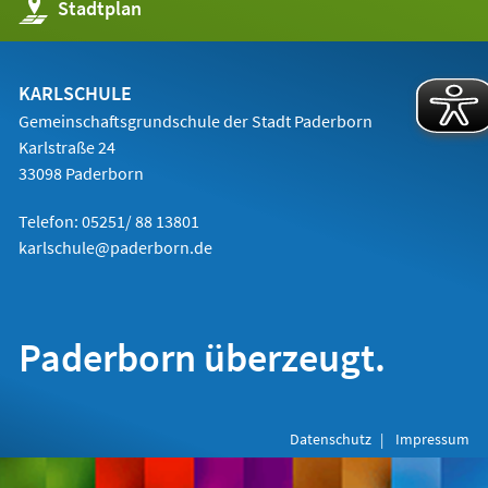
(Öffnet
Stadtplan
in
einem
neuen
Tab)
KARLSCHULE
Gemeinschaftsgrundschule der Stadt Paderborn
Karlstraße 24
33098 Paderborn
Telefon: 05251/ 88 13801
karlschule@paderborn.de
Paderborn überzeugt.
Datenschutz
Impressum