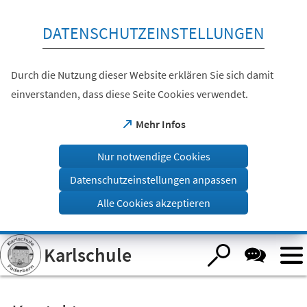
Inhalt anspringen
DATENSCHUTZEINSTELLUNGEN
Durch die Nutzung dieser Website erklären Sie sich damit
einverstanden, dass diese Seite Cookies verwendet.
(Öffnet
Mehr Infos
in
einem
Nur notwendige Cookies
neuen
Tab)
Datenschutzeinstellungen anpassen
Alle Cookies akzeptieren
Visuelle
Karlschule
Assistenzsoftware
öffnen.