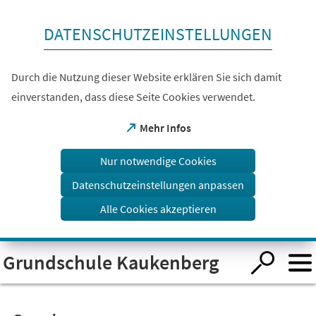
Inhalt anspringen
DATENSCHUTZEINSTELLUNGEN
Durch die Nutzung dieser Website erklären Sie sich damit
einverstanden, dass diese Seite Cookies verwendet.
(Öffnet
Mehr Infos
in
einem
Nur notwendige Cookies
neuen
Tab)
Datenschutzeinstellungen anpassen
Alle Cookies akzeptieren
Visuelle
Grundschule Kaukenberg
Assistenzsoftware
öffnen.