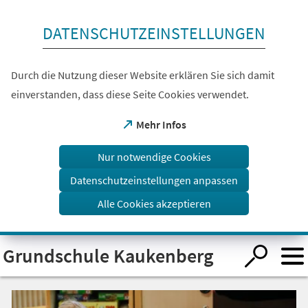
Inhalt anspringen
DATENSCHUTZEINSTELLUNGEN
Durch die Nutzung dieser Website erklären Sie sich damit
einverstanden, dass diese Seite Cookies verwendet.
(Öffnet
Mehr Infos
in
einem
Nur notwendige Cookies
neuen
Tab)
Datenschutzeinstellungen anpassen
Alle Cookies akzeptieren
Visuelle
Grundschule Kaukenberg
Assistenzsoftware
öffnen.