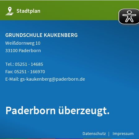
(Öffnet
Stadtplan
in
einem
neuen
Tab)
GRUNDSCHULE KAUKENBERG
Weißdornweg 10
33100 Paderborn
Tel.: 05251 -
14685
Fax: 05251 - 166970
E-Mail:
gs-kaukenberg@paderborn.de
Paderborn überzeugt.
Datenschutz
Impressum