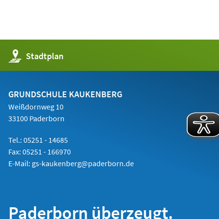
(Öffnet
Stadtplan
in
einem
neuen
Tab)
GRUNDSCHULE KAUKENBERG
Weißdornweg 10
33100 Paderborn
Tel.: 05251 -
14685
Fax: 05251 - 166970
E-Mail:
gs-kaukenberg@paderborn.de
Paderborn überzeugt.