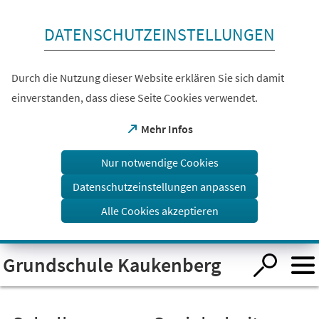
Inhalt anspringen
DATENSCHUTZEINSTELLUNGEN
Durch die Nutzung dieser Website erklären Sie sich damit
einverstanden, dass diese Seite Cookies verwendet.
(Öffnet
Mehr Infos
in
einem
Nur notwendige Cookies
neuen
Tab)
Datenschutzeinstellungen anpassen
Alle Cookies akzeptieren
Visuelle
Grundschule Kaukenberg
Assistenzsoftware
öffnen.