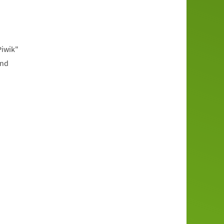
Piwik"
und