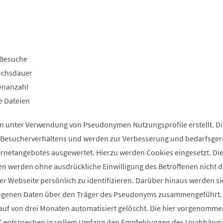
Besuche
uchsdauer
enanzahl
e Dateien
n unter Verwendung von Pseudonymen Nutzungsprofile erstellt. D
s Besucherverhaltens und werden zur Verbesserung und bedarfsge
ernetangebotes ausgewertet. Hierzu werden Cookies eingesetzt. Die
n werden ohne ausdrückliche Einwilligung des Betroffenen nicht 
er Webseite persönlich zu identifizieren. Darüber hinaus werden si
ogenen Daten über den Träger des Pseudonyms zusammengeführt.
uf von drei Monaten automatisiert gelöscht. Die hier vorgenomm
ik" entsprechen in vollem Umfang den Empfehlungen des Unabhäng