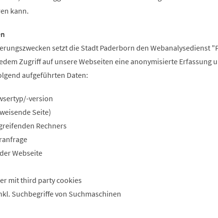
ren kann.
en
erungszwecken setzt die Stadt Paderborn den Webanalysedienst "
i jedem Zugriff auf unsere Webseiten eine anonymisierte Erfassung 
olgend aufgeführten Daten:
sertyp/-version
rweisende Seite)
greifenden Rechners
ranfrage
 der Webseite
r mit third party cookies
inkl. Suchbegriffe von Suchmaschinen