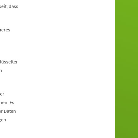
eit, dass
heres
lüsselter
n
er
nen. Es
er Daten
gen