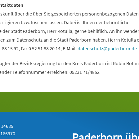
ntaktdaten
uskunft über die über Sie gespeicherten personenbezogenen Daten
orrigieren bzw. löschen lassen. Dabei ist Ihnen der behördliche
der Stadt Paderborn, Herr Kotulla, gerne behilflich. An ihn wenden
ragen zum Datenschutz an die Stadt Paderborn haben. Herrn Kotulla 
1 88 15 92, Fax 0 52 51 88 20 14, E-Mail:
datenschutz
paderborn
de
gter der Bezirksregierung für den Kreis Paderborn ist Robin Böhne 
gender Telefonnummer erreichen: 05231 71/4852
-
14685
Paderborn üb
- 166970