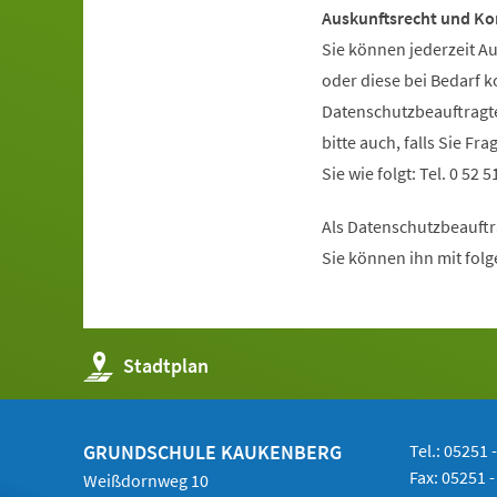
Auskunftsrecht und Ko
Sie können jederzeit A
oder diese bei Bedarf k
Datenschutzbeauftragte 
bitte auch, falls Sie F
Sie wie folgt: Tel. 0 52 5
Als Datenschutzbeauftra
Sie können ihn mit fol
(Öffnet
Stadtplan
in
einem
neuen
Tab)
GRUNDSCHULE KAUKENBERG
Tel.: 05251 
Fax: 05251 
Weißdornweg 10