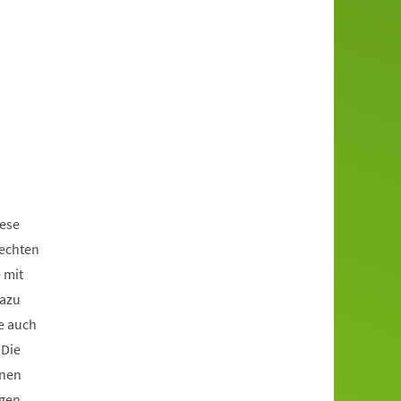
iese
rechten
 mit
dazu
e auch
 Die
enen
igen