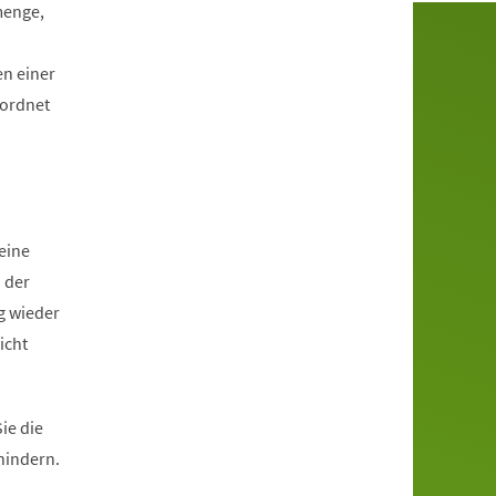
menge,
en einer
eordnet
eine
 der
g wieder
icht
ie die
hindern.