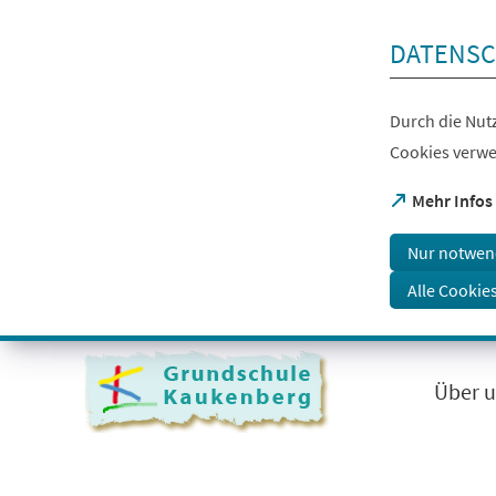
Inhalt anspringen
DATENSC
Durch die Nutz
Cookies verwe
(Öffnet
Mehr Infos
in
einem
Nur notwen
neuen
Tab)
Alle Cookie
Visuelle
Assistenzsoftware
öffnen.
Über 
Mit
der
Tastatur
erreichbar
über
ALT