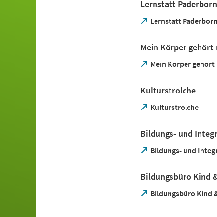
Lernstatt Paderborn
neuen
Tab)
(Öffnet
Lernstatt Paderbor
in
einem
Mein Körper gehört 
neuen
Tab)
(Öffnet
Mein Körper gehört 
in
einem
Kulturstrolche
neuen
Tab)
(Öffnet
Kulturstrolche
in
einem
Bildungs- und Integ
neuen
Tab)
(Öffnet
Bildungs- und Integ
in
einem
Bildungsbüro Kind 
neuen
Tab)
(Öffnet
Bildungsbüro Kind 
in
einem