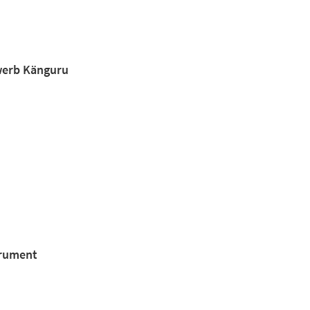
erb Känguru
trument