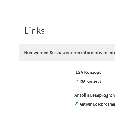
+
1
Links
Hier werden Sie zu weiteren informativen Inte
ILSA Konzept
(Öffnet
ISA Konzept
in
einem
Antolin Leseprogr
neuen
Tab)
(Öffnet
Antolin Leseprogr
in
einem