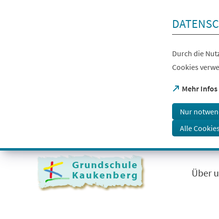
Inhalt anspringen
DATENSC
Durch die Nutz
Cookies verwe
(Öffnet
Mehr Infos
in
einem
Nur notwen
neuen
Tab)
Alle Cookie
Visuelle
Assistenzsoftware
öffnen.
Über 
Mit
der
Tastatur
erreichbar
über
ALT