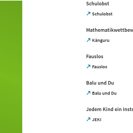
Schulobst
neuen
Tab)
(Öffnet
Schulobst
in
einem
Mathematikwettbew
neuen
Tab)
(Öffnet
Känguru
in
einem
Fauslos
neuen
Tab)
(Öffnet
Fauslos
in
einem
Balu und Du
neuen
Tab)
(Öffnet
Balu und Du
in
einem
Jedem Kind ein Ins
neuen
Tab)
(Öffnet
JEKI
in
einem