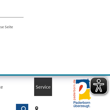
se Seite
te
Service