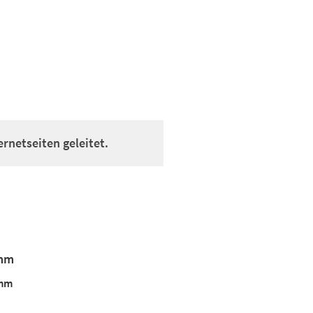
rnetseiten geleitet.
amm
amm