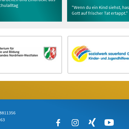
hulalltag
"Wenn du ein Kind siehst, has
Gott auf frischer Tat ertappt."
 8811356
963