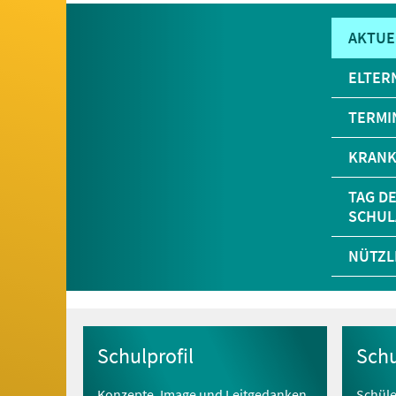
AKTUE
ELTER
TERMI
KRAN
TAG D
SCHU
NÜTZL
Schulprofil
Sch
Konzepte, Image und Leitgedanken
Schüle