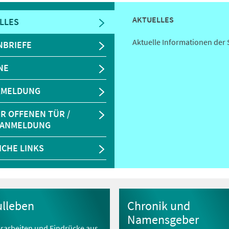
AKTUELLES
LLES
Aktuelle Informationen der 
NBRIEFE
NE
KMELDUNG
ER OFFENEN TÜR /
LANMELDUNG
ICHE LINKS
ulleben
Chronik und
Namensgeber
rarbeiten und Eindrücke aus