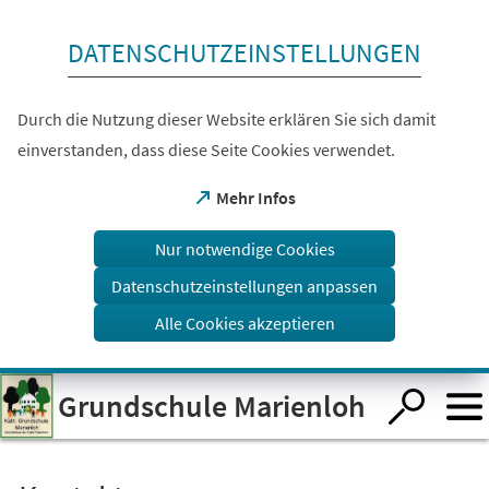
Inhalt anspringen
DATENSCHUTZEINSTELLUNGEN
Durch die Nutzung dieser Website erklären Sie sich damit
einverstanden, dass diese Seite Cookies verwendet.
(Öffnet
Mehr Infos
in
einem
Nur notwendige Cookies
neuen
Tab)
Datenschutzeinstellungen anpassen
Alle Cookies akzeptieren
Visuelle
Grundschule Marienloh
Assistenzsoftware
öffnen.