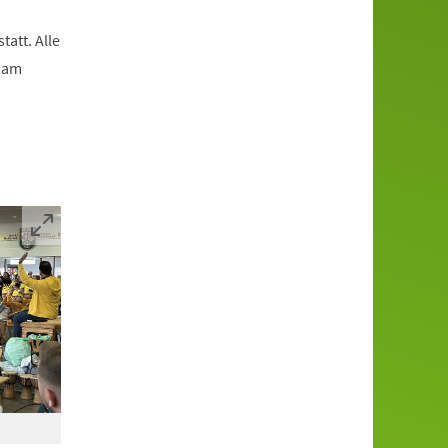
att. Alle
n am