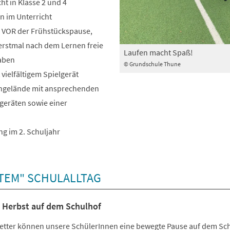
t in Klasse 2 und 4
 im Unterricht
VOR der Frühstückspause,
erstmal nach dem Lernen freie
Laufen macht Spaß!
aben
© Grundschule Thune
 vielfältigem Spielgerät
engelände mit ansprechenden
rgeräten sowie einer
ng im 2. Schuljahr
TEM" SCHULALLTAG
Herbst auf dem Schulhof
etter können unsere SchülerInnen eine bewegte Pause auf dem Sc