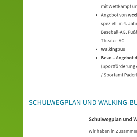
mit Wettkampf u
Angebot von
wec
speziell im 4. Jah
Baseball-AG, Fußb
Theater-AG
Walkingbus
Beko – Angebot d
(Sportförderung
/ Sportamt Pader
SCHULWEGPLAN UND WALKING-B
Schulwegplan und W
Wir haben in Zusammena