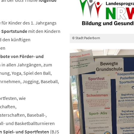
r an der GGS Thune
folgende
e
für Kinder des 1. Jahrgangs
 Sportstunde
mit den Kindern
© Stadt Paderborn
d den künftigen
nen
bote von Förder- und
n
in allen Jahrgängen, zum
nung, Yoga, Spiel den Ball,
rnehmen, Jogging, Baseball,
rtfesten, wie
chaften,
sterschaften, Baseball-,
l- und Basketballturnieren
 Spiel- und Sportfesten
(BJS