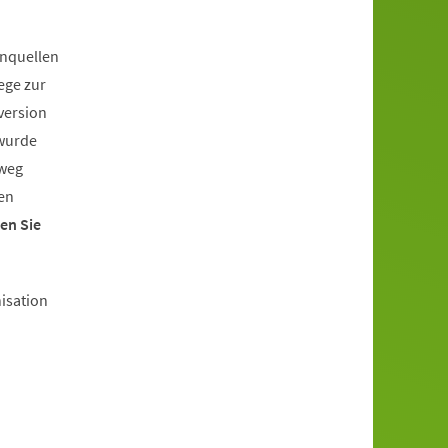
enquellen
ege zur
version
 wurde
lweg
en
en Sie
isation