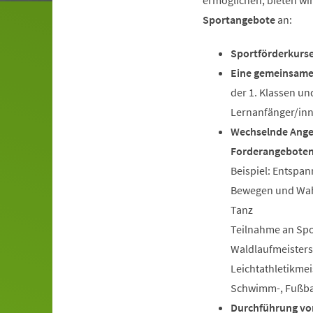
ermöglichen, bieten wi
Sportangebote
an:
Sportförderkurs
Eine gemeinsame
der 1. Klassen un
Lernanfänger/in
Wechselnde Ange
Forderangebote
Beispiel: Entspan
Bewegen und Wah
Tanz
Teilnahme an Spo
Waldlaufmeisters
Leichtathletikmei
Schwimm-, Fußbal
Durchführung von