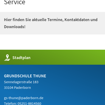
Service
Hier finden Sie aktuelle Termine, Kontaktdaten und
Downloads!
(Öffnet
Stadtplan
in
einem
neuen
Tab)
GRUNDSCHULE THUNE
Sennelagerstraße 183
33104 Paderborn
gs-thune@paderborn.de
Telefon:
05251-8814560