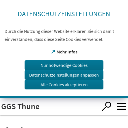
Inhalt anspringen
DATENSCHUTZEINSTELLUNGEN
Durch die Nutzung dieser Website erklären Sie sich damit
einverstanden, dass diese Seite Cookies verwendet.
(Öffnet
Mehr Infos
in
einem
Nur notwendige Cookies
neuen
Tab)
Datenschutzeinstellungen anpassen
Alle Cookies akzeptieren
Visuelle
GGS Thune
Assistenzsoftware
öffnen.